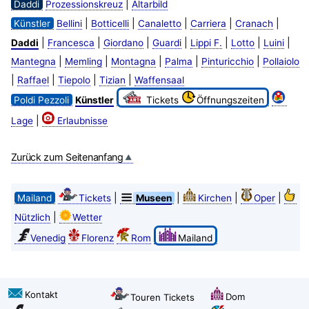
|
Daddi
Prozessionskreuz
Altarbild
|
|
|
|
|
Künstler
Bellini
Botticelli
Canaletto
Carriera
Cranach
|
|
|
|
|
|
|
Daddi
Francesca
Giordano
Guardi
Lippi F.
Lotto
Luini
|
|
|
|
|
Mantegna
Memling
Montagna
Palma
Pinturicchio
Pollaiolo
|
|
|
|
Raffael
Tiepolo
Tizian
Waffensaal
Poldi Pezzoli
Künstler
Tickets
Öffnungszeiten
|
Lage
Erlaubnisse
Zurück zum Seitenanfang
|
|
|
|
Mailand
Tickets
Museen
Kirchen
Oper
|
Nützlich
Wetter
Venedig
Florenz
Rom
Mailand
Kontakt
Dom
Touren Tickets