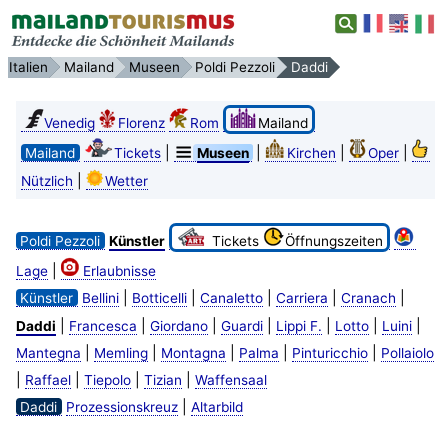
Italien
Mailand
Museen
Poldi Pezzoli
Daddi
Venedig
Florenz
Rom
Mailand
|
|
|
|
Mailand
Tickets
Museen
Kirchen
Oper
|
Nützlich
Wetter
Poldi Pezzoli
Künstler
Tickets
Öffnungszeiten
|
Lage
Erlaubnisse
|
|
|
|
|
Künstler
Bellini
Botticelli
Canaletto
Carriera
Cranach
|
|
|
|
|
|
|
Daddi
Francesca
Giordano
Guardi
Lippi F.
Lotto
Luini
|
|
|
|
|
Mantegna
Memling
Montagna
Palma
Pinturicchio
Pollaiolo
|
|
|
|
Raffael
Tiepolo
Tizian
Waffensaal
|
Daddi
Prozessionskreuz
Altarbild