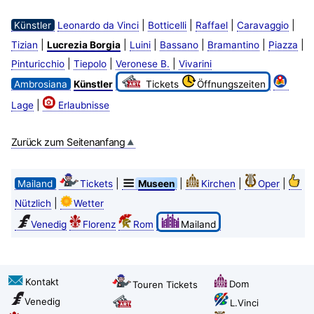
|
|
|
|
Künstler
Leonardo da Vinci
Botticelli
Raffael
Caravaggio
|
|
|
|
|
|
Tizian
Lucrezia Borgia
Luini
Bassano
Bramantino
Piazza
|
|
|
Pinturicchio
Tiepolo
Veronese B.
Vivarini
Ambrosiana
Künstler
Tickets
Öffnungszeiten
|
Lage
Erlaubnisse
Zurück zum Seitenanfang
|
|
|
|
Mailand
Tickets
Museen
Kirchen
Oper
|
Nützlich
Wetter
Venedig
Florenz
Rom
Mailand
Kontakt
Dom
Touren Tickets
Venedig
L.Vinci