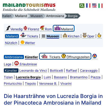
Italien
Mailand
Museen
Ambrosiana
Borgia
Venedig
Florenz
Rom
Mailand
|
|
|
|
Mailand
Tickets
Museen
Kirchen
Oper
|
Nützlich
Wetter
Ambrosiana
Künstler
Tickets
Öffnungszeiten
|
Lage
Erlaubnisse
|
|
|
|
Künstler
Leonardo da Vinci
Botticelli
Raffael
Caravaggio
|
|
|
|
|
|
Tizian
Lucrezia Borgia
Luini
Bassano
Bramantino
Piazza
|
|
|
Pinturicchio
Tiepolo
Veronese B.
Vivarini
Die Haarsträhne von Lucrezia Borgia in
der Pinacoteca Ambrosiana in Mailand