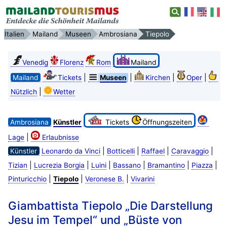
Italien
Mailand
Museen
Ambrosiana
Tiepolo
Venedig
Florenz
Rom
Mailand
|
|
|
|
Mailand
Tickets
Museen
Kirchen
Oper
|
Nützlich
Wetter
Ambrosiana
Künstler
Tickets
Öffnungszeiten
|
Lage
Erlaubnisse
|
|
|
|
Künstler
Leonardo da Vinci
Botticelli
Raffael
Caravaggio
|
|
|
|
|
|
Tizian
Lucrezia Borgia
Luini
Bassano
Bramantino
Piazza
|
|
|
Pinturicchio
Tiepolo
Veronese B.
Vivarini
Giambattista Tiepolo „Die Darstellung
Jesu im Tempel“ und „Büste von