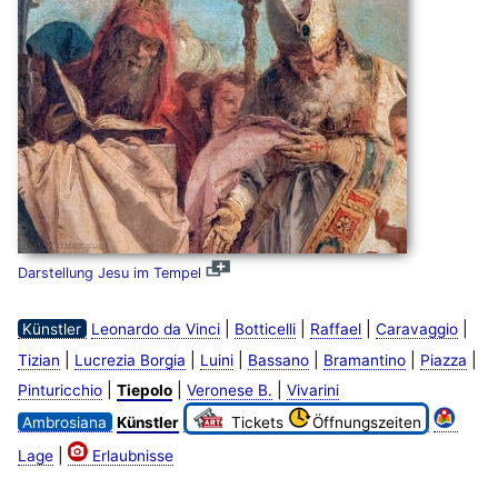
Darstellung Jesu im Tempel
|
|
|
|
Künstler
Leonardo da Vinci
Botticelli
Raffael
Caravaggio
|
|
|
|
|
|
Tizian
Lucrezia Borgia
Luini
Bassano
Bramantino
Piazza
|
|
|
Pinturicchio
Tiepolo
Veronese B.
Vivarini
Ambrosiana
Künstler
Tickets
Öffnungszeiten
|
Lage
Erlaubnisse