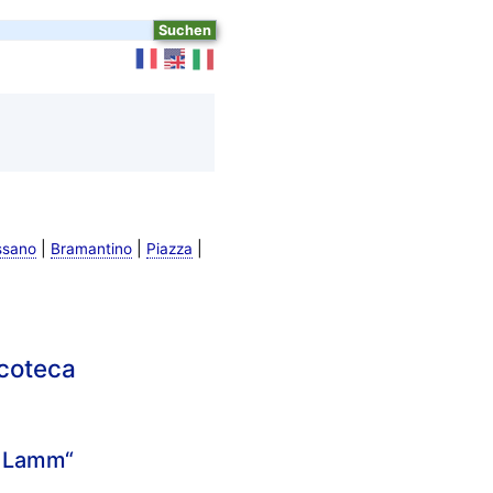
|
|
|
ssano
Bramantino
Piazza
acoteca
m Lamm“