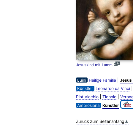
Jesuskind mit Lamm
|
Luini
Heilige Familie
Jesus
Künstler
Leonardo da Vinci
|
|
Pinturicchio
Tiepolo
Verone
Ambrosiana
Künstler
Zurück zum Seitenanfang