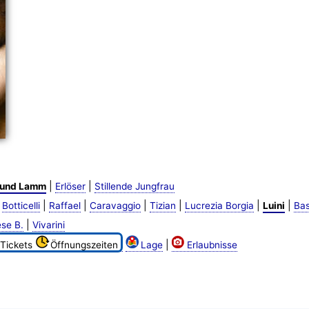
|
|
 und Lamm
Erlöser
Stillende Jungfrau
|
|
|
|
|
|
|
Botticelli
Raffael
Caravaggio
Tizian
Lucrezia Borgia
Luini
Ba
|
se B.
Vivarini
|
Tickets
Öffnungszeiten
Lage
Erlaubnisse