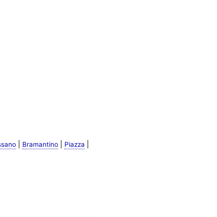
|
|
|
ssano
Bramantino
Piazza