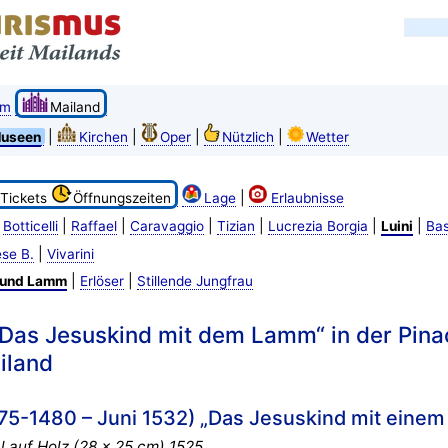
om
Mailand
|
|
|
|
useen
Kirchen
Oper
Nützlich
Wetter
|
Tickets
Öffnungszeiten
Lage
Erlaubnisse
|
|
|
|
|
|
|
Botticelli
Raffael
Caravaggio
Tizian
Lucrezia Borgia
Luini
Ba
|
se B.
Vivarini
|
|
 und Lamm
Erlöser
Stillende Jungfrau
„Das Jesuskind mit dem Lamm“ in der Pin
iland
475-1480 – Juni 1532) „Das Jesuskind mit eine
 auf Holz (28 x 25 cm) 1525