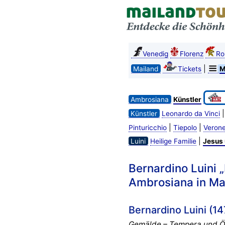
Venedig
Florenz
R
|
Mailand
Tickets
M
Ambrosiana
Künstler
Künstler
Leonardo da Vinci
|
|
Pinturicchio
Tiepolo
Verone
|
Luini
Heilige Familie
Jesus
Bernardino Luini 
Ambrosiana in Ma
Bernardino Luini (1
Gemälde – Tempera und Öl